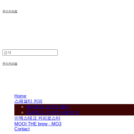
무이커피랩
무이커피랩
Home
스페셜티 커피
베리류와 와인의 향미
깔끔하고 구수한 누룽지 맛
이멕스테크 커피로스터
MOOI THE brew - MO3
Contact