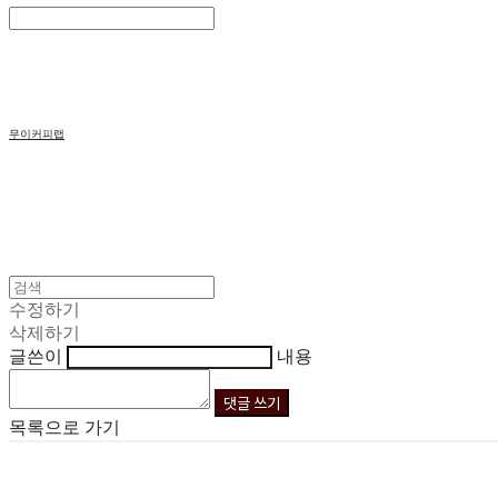
Search
검색
Log In
로그인
Cart
장바구니
무이커피랩
수정하기
삭제하기
글쓴이
내용
댓글 쓰기
목록으로 가기