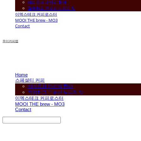
베리류와 와인의 향미
깔끔하고 구수한 누룽지 맛
이멕스테크 커피로스터
MOOI THE brew - MO3
Contact
무이커피랩
Home
스페셜티 커피
베리류와 와인의 향미
깔끔하고 구수한 누룽지 맛
이멕스테크 커피로스터
MOOI THE brew - MO3
Contact
Search
검색
Log In
로그인
Cart
장바구니