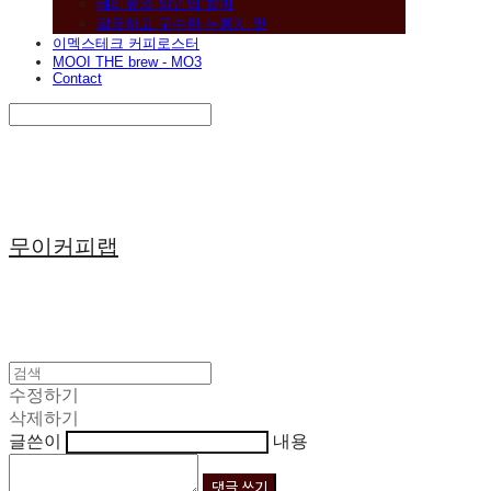
베리류와 와인의 향미
깔끔하고 구수한 누룽지 맛
이멕스테크 커피로스터
MOOI THE brew - MO3
Contact
Search
검색
Log In
로그인
Cart
장바구니
무이커피랩
수정하기
삭제하기
글쓴이
내용
댓글 쓰기