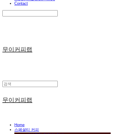
Contact
Search
검색
Log In
로그인
Cart
장바구니
무이커피랩
무이커피랩
Home
스페셜티 커피