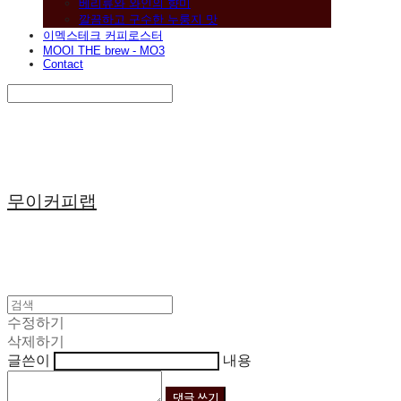
베리류와 와인의 향미
깔끔하고 구수한 누룽지 맛
이멕스테크 커피로스터
MOOI THE brew - MO3
Contact
Search
검색
Log In
로그인
Cart
장바구니
무이커피랩
수정하기
삭제하기
글쓴이
내용
댓글 쓰기