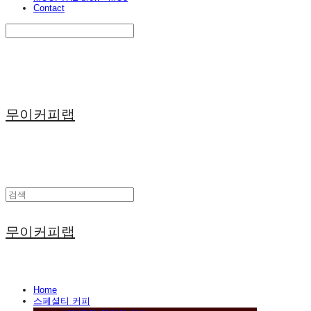
Contact
Search
검색
Log In
로그인
Cart
장바구니
무이커피랩
무이커피랩
Home
스페셜티 커피