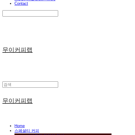
Contact
Search
검색
Log In
로그인
Cart
장바구니
무이커피랩
무이커피랩
Home
스페셜티 커피