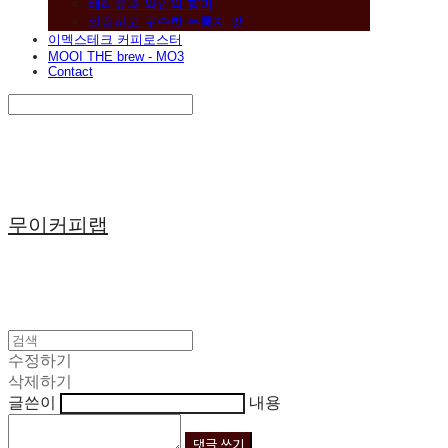
베리류와 와인의 향미
깔끔하고 구수한 누룽지 맛
이멕스테크 커피로스터
MOOI THE brew - MO3
Contact
Search
검색
Log In
로그인
Cart
장바구니
무이커피랩
수정하기
삭제하기
글쓴이
내용
댓글 쓰기