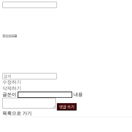
Search
검색
Log In
로그인
Cart
장바구니
무이커피랩
수정하기
삭제하기
글쓴이
내용
댓글 쓰기
목록으로 가기