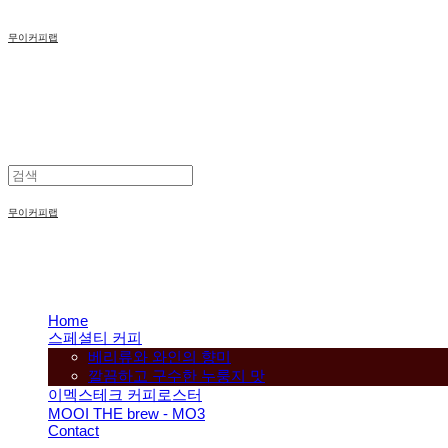
무이커피랩
무이커피랩
Home
스페셜티 커피
베리류와 와인의 향미
깔끔하고 구수한 누룽지 맛
이멕스테크 커피로스터
MOOI THE brew - MO3
Contact