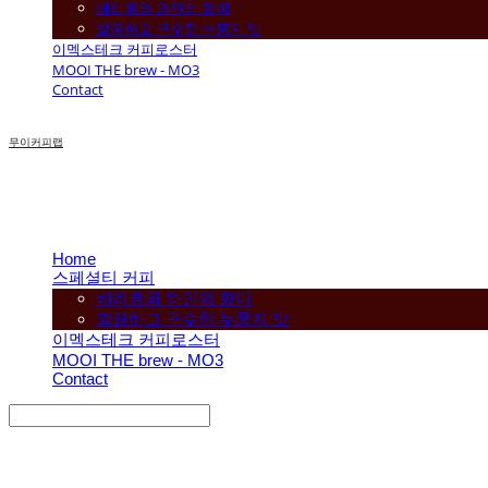
베리류와 와인의 향미
깔끔하고 구수한 누룽지 맛
이멕스테크 커피로스터
MOOI THE brew - MO3
Contact
무이커피랩
Home
스페셜티 커피
베리류와 와인의 향미
깔끔하고 구수한 누룽지 맛
이멕스테크 커피로스터
MOOI THE brew - MO3
Contact
Search
검색
Log In
로그인
Cart
장바구니