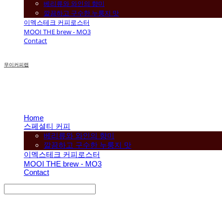
베리류와 와인의 향미
깔끔하고 구수한 누룽지 맛
이멕스테크 커피로스터
MOOI THE brew - MO3
Contact
무이커피랩
Home
스페셜티 커피
베리류와 와인의 향미
깔끔하고 구수한 누룽지 맛
이멕스테크 커피로스터
MOOI THE brew - MO3
Contact
Search
검색
Log In
로그인
Cart
장바구니