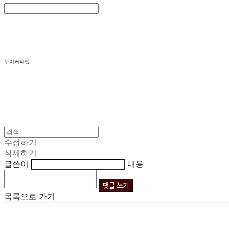
Search
검색
Log In
로그인
Cart
장바구니
무이커피랩
수정하기
삭제하기
글쓴이
내용
댓글 쓰기
목록으로 가기