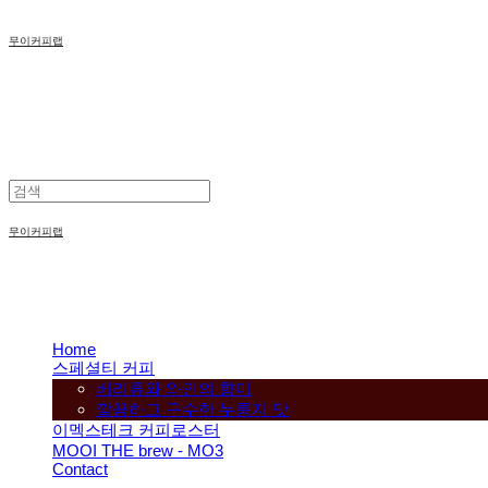
무이커피랩
무이커피랩
Home
스페셜티 커피
베리류와 와인의 향미
깔끔하고 구수한 누룽지 맛
이멕스테크 커피로스터
MOOI THE brew - MO3
Contact