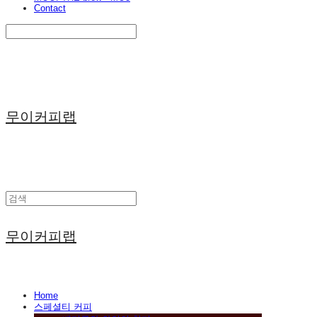
Contact
Search
검색
Log In
로그인
Cart
장바구니
무이커피랩
무이커피랩
Home
스페셜티 커피