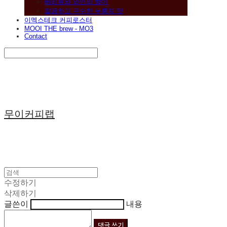
베리류와 와인의 향미
깔끔하고 구수한 누룽지 맛
이멕스테크 커피로스터
MOOI THE brew - MO3
Contact
Search
검색
Log In
로그인
Cart
장바구니
무이커피랩
수정하기
삭제하기
글쓴이
내용
댓글 쓰기