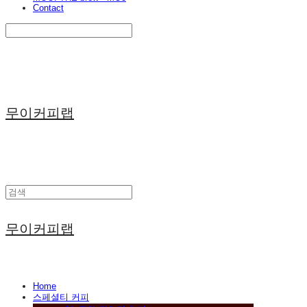
Contact
Search
검색
Log In
로그인
Cart
장바구니
무이커피랩
무이커피랩
Home
스페셜티 커피