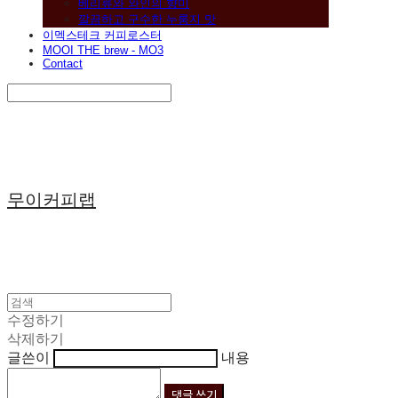
베리류와 와인의 향미
깔끔하고 구수한 누룽지 맛
이멕스테크 커피로스터
MOOI THE brew - MO3
Contact
Search
검색
Log In
로그인
Cart
장바구니
무이커피랩
수정하기
삭제하기
글쓴이
내용
댓글 쓰기