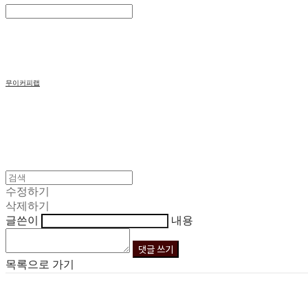
Search
검색
Log In
로그인
Cart
장바구니
무이커피랩
수정하기
삭제하기
글쓴이
내용
댓글 쓰기
목록으로 가기