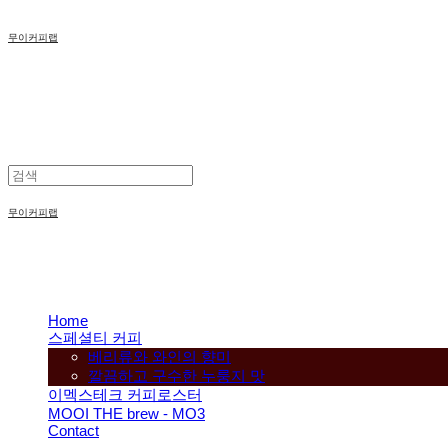
무이커피랩
무이커피랩
Home
스페셜티 커피
베리류와 와인의 향미
깔끔하고 구수한 누룽지 맛
이멕스테크 커피로스터
MOOI THE brew - MO3
Contact