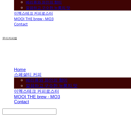
베리류와 와인의 향미
깔끔하고 구수한 누룽지 맛
이멕스테크 커피로스터
MOOI THE brew - MO3
Contact
무이커피랩
Home
스페셜티 커피
베리류와 와인의 향미
깔끔하고 구수한 누룽지 맛
이멕스테크 커피로스터
MOOI THE brew - MO3
Contact
Search
검색
Log In
로그인
Cart
장바구니