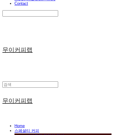
Contact
Search
검색
Log In
로그인
Cart
장바구니
무이커피랩
무이커피랩
Home
스페셜티 커피