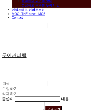
베리류와 와인의 향미
깔끔하고 구수한 누룽지 맛
이멕스테크 커피로스터
MOOI THE brew - MO3
Contact
Search
검색
Log In
로그인
Cart
장바구니
무이커피랩
수정하기
삭제하기
글쓴이
내용
댓글 쓰기