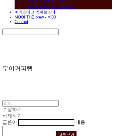
베리류와 와인의 향미
깔끔하고 구수한 누룽지 맛
이멕스테크 커피로스터
MOOI THE brew - MO3
Contact
Search
검색
Log In
로그인
Cart
장바구니
무이커피랩
수정하기
삭제하기
글쓴이
내용
댓글 쓰기