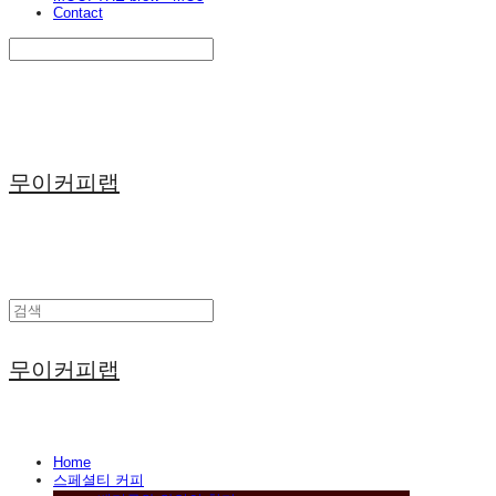
Contact
Search
검색
Log In
로그인
Cart
장바구니
무이커피랩
무이커피랩
Home
스페셜티 커피