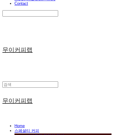
Contact
Search
검색
Log In
로그인
Cart
장바구니
무이커피랩
무이커피랩
Home
스페셜티 커피