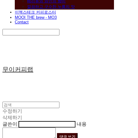
베리류와 와인의 향미
깔끔하고 구수한 누룽지 맛
이멕스테크 커피로스터
MOOI THE brew - MO3
Contact
Search
검색
Log In
로그인
Cart
장바구니
무이커피랩
수정하기
삭제하기
글쓴이
내용
댓글 쓰기